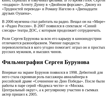
кино, сериалах и озвучивал фильмы. В то время голос Сергей
«подарил» Агенту Дунну в «Двойном форсаже», Джону из
«Трудностей перевода» и Роману Нагелю в «Двенадцати
друзьях Оушена».
В 2006 мужчина стал работать на радио. Вещал он на «Мире»
и «Радио России». В 2007 появился в спектакле «Синий
слесарь» театра ДОС, с которым продолжает сотрудничать.
Роли Сергея Бурунова за всю его карьеру в киноиндустрии
отличаются разнообразием. Умение пародиста
перевоплотиться в кого угодно помогает: играл он и простых
русских мужиков, и высших чинов.
Фильмография Сергея Бурунова
Впервые на экране Бурунов появился в 1998. Дебютной для
него стала скромная роль пассажира авиалайнера в
российской драме «Сочинение ко Дню Победы». После были
работы в паре серий «Кодекса чести» и «Москва.
Центральный округ», а к регулярному участию в съемках
актер пришел к 2005.