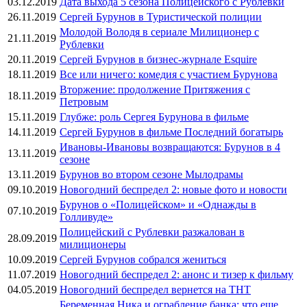
03.12.2019
Дата выхода 5 сезона Полицейского с Рублевки
26.11.2019
Сергей Бурунов в Туристической полиции
Молодой Володя в сериале Милиционер с
21.11.2019
Рублевки
20.11.2019
Сергей Бурунов в бизнес-журнале Esquire
18.11.2019
Все или ничего: комедия с участием Бурунова
Вторжение: продолжение Притяжения с
18.11.2019
Петровым
15.11.2019
Глубже: роль Сергея Бурунова в фильме
14.11.2019
Сергей Бурунов в фильме Последний богатырь
Ивановы-Ивановы возвращаются: Бурунов в 4
13.11.2019
сезоне
13.11.2019
Бурунов во втором сезоне Мылодрамы
09.10.2019
Новогодний беспредел 2: новые фото и новости
Бурунов о «Полицейском» и «Однажды в
07.10.2019
Голливуде»
Полицейский с Рублевки разжалован в
28.09.2019
милиционеры
10.09.2019
Сергей Бурунов собрался жениться
11.07.2019
Новогодний беспредел 2: анонс и тизер к фильму
04.05.2019
Новогодний беспредел вернется на ТНТ
Беременная Ника и ограбление банка: что еще