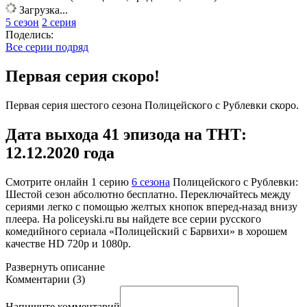
Загрузка...
5 сезон
2 серия
Поделись:
Все серии подряд
Первая серия скоро!
Первая серия шестого сезона Полицейского с Рублевки скоро.
Дата выхода 41 эпизода на ТНТ:
12.12.2020 года
Смотрите онлайн
1 серию
6 сезона
Полицейского с Рублевки:
Шестой сезон абсолютно бесплатно. Переключайтесь между
сериями легко с помощью желтых кнопок вперед-назад внизу
плеера. На
policeyski.ru
вы найдете все серии русского
комедийного сериала «Полицейский с Барвихи» в хорошем
качестве HD 720p и 1080p.
Развернуть
описание
Комментарии
(
3
)
Напишите комментарий