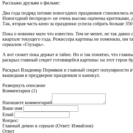
Расскажи друзьям о фильме:
Два года подряд хитами новогодних праздников становились 
Новогодний беспредел» не очень высоко оценены критиками, да
Так, вторая часть кино за праздники успела собрать больше 35
Пока о новинке мало что известно. Тем не менее, не так давн
квартале текущего года. Режиссера картины не поменяли, им т
сериалом «Глухарь».
А вот сюжет пока держат в тайне. Но и так понятно, что главн
раскрыл главный секрет готовящейся картины: на этот герои буд
Раскрыл Владимир Пермяков и главный секрет популярности вто
вышедшая в преддверии праздников и каникул.
Развернуть
описание
Комментарии
(
1
)
Напишите комментарий
Ваше имя
Email
Вопрос:
Главный демон в сериале (Ответ:
Измайлов
)
Ответ