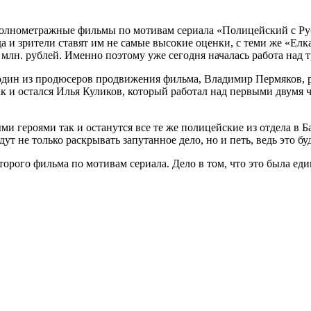
полнометражные фильмы по мотивам сериала «Полицейский с Руб
 и зрители ставят им не самые высокие оценки, с теми же «Елка
0 млн. рублей. Именно поэтому уже сегодня началась работа над 
о один из продюсеров продвижения фильма, Владимир Пермяков, р
ак и остался Илья Куликов, который работал над первыми двумя 
ыми героями так и останутся все те же полицейские из отдела в 
ут не только раскрывать запутанное дело, но и петь, ведь это бу
рого фильма по мотивам сериала. Дело в том, что это была еди