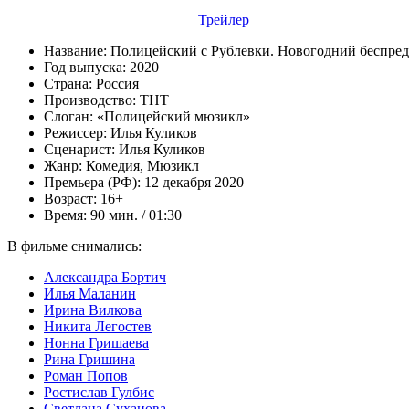
Трейлер
Название:
Полицейский с Рублевки. Новогодний беспред
Год выпуска:
2020
Страна:
Россия
Производство:
ТНТ
Слоган:
«Полицейский мюзикл»
Режиссер:
Илья Куликов
Сценарист:
Илья Куликов
Жанр:
Комедия, Мюзикл
Премьера (РФ):
12 декабря 2020
Возраст:
16+
Время:
90 мин. / 01:30
В фильме снимались:
Александра Бортич
Илья Маланин
Ирина Вилкова
Никита Легостев
Нонна Гришаева
Рина Гришина
Роман Попов
Ростислав Гулбис
Светлана Суханова