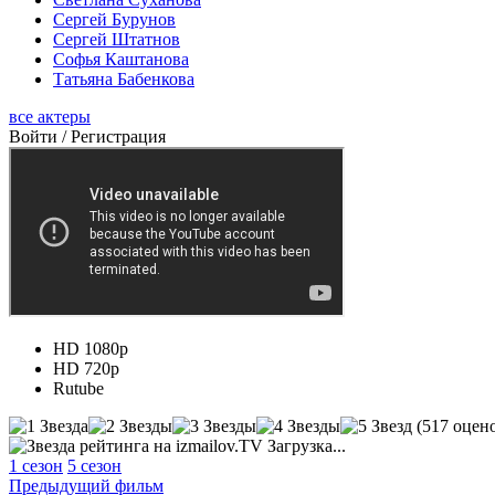
Сергей Бурунов
Сергей Штатнов
Софья Каштанова
Татьяна Бабенкова
все актеры
Войти / Регистрация
HD 1080р
HD 720р
Rutube
(
517
оцено
Загрузка...
1 сезон
5 сезон
Предыдущий фильм