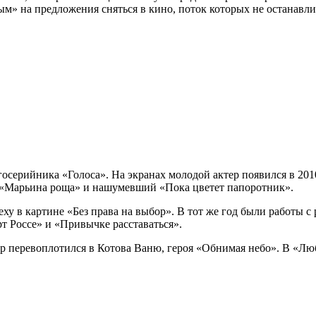
ным» на предложения сняться в кино, поток которых не останавли
осерийника «Голоса». На экранах молодой актер появился в 2010
, «Марьина роща» и нашумевший «Пока цветет папоротник».
ху в картине «Без права на выбор». В тот же год были работы с
т Россе» и «Привычке расставаться».
 перевоплотился в Котова Ваню, героя «Обнимая небо». В «Люб