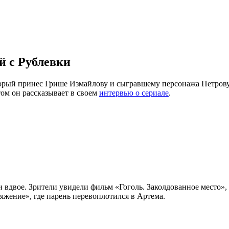
й с Рублевки
орый принес Грише Измайлову и сыгравшему персонажа Петрову 
том он рассказывает в своем
интервью о сериале
.
 вдвое. Зрители увидели фильм «Гоголь. Заколдованное место», 
яжение», где парень перевоплотился в Артема.