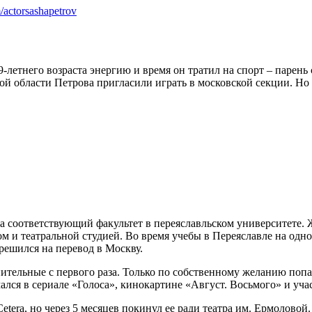
/actorsashapetrov
-летнего возраста энергию и время он тратил на спорт – парень
кой области Петрова пригласили играть в московской секции. Но
а соответствующий факультет в переяславльском университете. Ж
м и театральной студией. Во время учебы в Переяславле на одно
решился на перевод в Москву.
тельные с первого раза. Только по собственному желанию попал
ался в сериале «Голоса», кинокартине «Август. Восьмого» и уча
etera, но через 5 месяцев покинул ее ради театра им. Ермолово