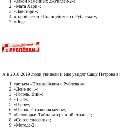
«Закон каменных джунглей-2»;
«Мата Хари»;
«Лавстори»;
второй сезон «Полицейского с Рублевки»;
«Лед».
А в 2018-2019 люди увидели и еще увидят Сашу Петрова в:
третьем «Полицейском с Рублевки»;
«День до...»;
«Гоголь. Вий»;
«Т-34»;
«Герое»;
«Гоголь. Страшная месть»;
«Беловодье. Тайна затерянной страны»;
«Союзе спасения»;
«Методе-2».