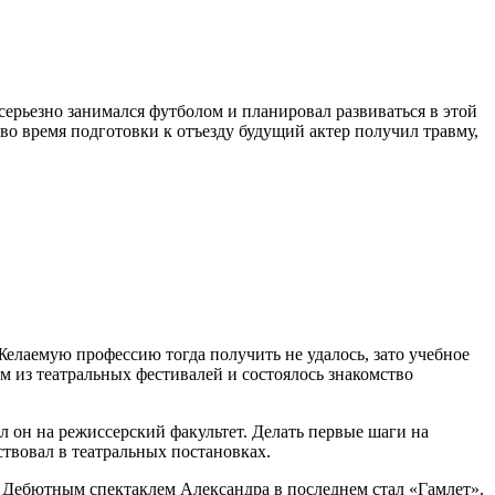
 серьезно занимался футболом и планировал развиваться в этой
 во время подготовки к отъезду будущий актер получил травму,
елаемую профессию тогда получить не удалось, зато учебное
м из театральных фестивалей и состоялось знакомство
 он на режиссерский факультет. Делать первые шаги на
ствовал в театральных постановках.
й. Дебютным спектаклем Александра в последнем стал «Гамлет».