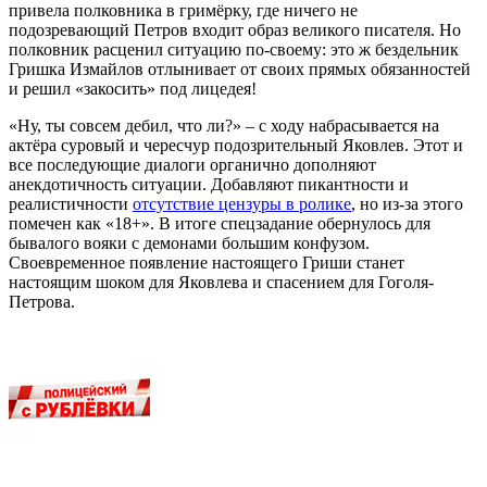
привела полковника в гримёрку, где ничего не
подозревающий Петров входит образ великого писателя. Но
полковник расценил ситуацию по-своему: это ж бездельник
Гришка Измайлов отлынивает от своих прямых обязанностей
и решил «закосить» под лицедея!
«Ну, ты совсем дебил, что ли?» – с ходу набрасывается на
актёра суровый и чересчур подозрительный Яковлев. Этот и
все последующие диалоги органично дополняют
анекдотичность ситуации. Добавляют пикантности и
реалистичности
отсутствие цензуры в ролике
, но из-за этого
помечен как «18+». В итоге спецзадание обернулось для
бывалого вояки с демонами большим конфузом.
Своевременное появление настоящего Гриши станет
настоящим шоком для Яковлева и спасением для Гоголя-
Петрова.