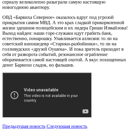
сериалу великолепно разыграли самую настоящую
новогоднюю авантюру.
ОВД «Барвиха Северное» оказалось вдруг под угрозой
прикрытия самим МВД. А это крах сладкой прикормленной
жизни здешним полицейским и их лидера Гриши Измайлова!
Выход найден: наши горе-служаки идут грабить банк,
естественно, понарошку. Улавливается аллюзия: то ли на
советский киношедевр «Старики-разбойники», то ли на
голливудских «друзей Оушена». И пока зритель приходит в
себя от разворота событий, резонансное ограбление
оборачивается самой настоящей охотой. А вкус похищенных
денег Барвихи сладок, но фальшив.
Предыдущая новость
Следующая новость