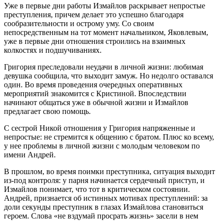
Уже в первые дни работы Измайлов раскрывает непростые
преступления, причем делает это успешно благодаря
сообразительности и острому уму. Со своим
непосредственным на тот момент начальником, Яковлевым,
уже в первые дни отношения строились на взаимных
колкостях и подшучиваниях.
Григория преследовали неудачи в личной жизни: любимая
девушка сообщила, что выходит замуж. Но недолго оставался
один. Во время проведения очередных оперативных
мероприятий знакомится с Кристиной. Впоследствии
начинают общаться уже в обычной жизни и Измайлов
предлагает свою помощь.
С сестрой Никой отношения у Григория напряженные и
непростые: не стремится к общению с братом. Плюс ко всему,
у нее проблемы в личной жизни с молодым человеком по
имени Андрей.
В прошлом, во время поимки преступника, ситуация выходит
из-под контроля: у парня начинается сердечный приступ, и
Измайлов понимает, что тот в критическом состоянии.
Андрей, признается об истинных мотивах преступлений: за
доли секунды преступник в глазах Измайлова становиться
героем. Слова «не вздумай просрать жизнь» засели в нем