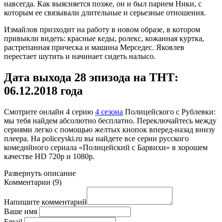
навсегда. Как выясняется позже, он и был парнем Ники, с
которым ее связывали длительные и серьезные отношения.
Измайлов призходит на работу в новом образе, в котором
привыкли видеть: красные кеды, ролекс, кожанная куртка,
растрепанная прическа и машина Мерседес. Яковлев
перестает шутить и начинает сидеть налысо.
Дата выхода 28 эпизода на ТНТ:
06.12.2018 года
Смотрите онлайн
4 серию
4 сезона
Полицейского с Рублевки:
мы тебя найдем абсолютно бесплатно. Переключайтесь между
сериями легко с помощью желтых кнопок вперед-назад внизу
плеера. На
policeyski.ru
вы найдете все серии русского
комедийного сериала «Полицейский с Барвихи» в хорошем
качестве HD 720p и 1080p.
Развернуть
описание
Комментарии
(
9
)
Напишите комментарий
Ваше имя
Email