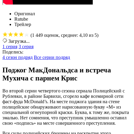
Оригинал
Rutube
Трейлер
(
1 449
оценок, среднее:
4,10
из 5)
Загрузка...
1 серия
3 серия
Поделись:
4 сезон подряд
Все серии подряд
Поджог МакДональдса и встреча
Мухича с парнем Крис
Во второй серии четвертого сезона сериала Полицейский с
Рублевки, в районе Барвихи, сгорело кафе всемирной сети
фаст-фуда McDonald’s. На месте поджога здания на стене
полицейские обнаруживают нарисованную букву «М» из
специальной огнеупорной краски. Буква, к тому же, покрыта
эмалью. Нет сомнения, что преступник умышленно оставил
свою «подпись» на месте совершенного преступления.
Все силы полицейских брошены на раскрытие этого