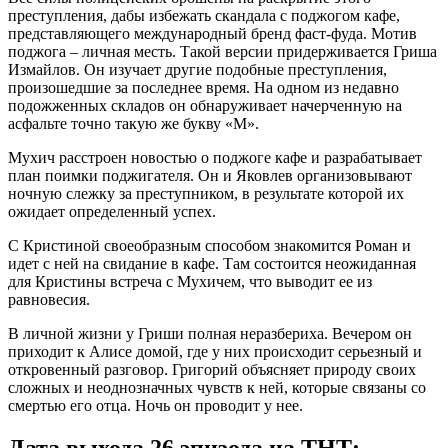
преступления, дабы избежать скандала с поджогом кафе,
представляющего международный бренд фаст-фуда. Мотив
поджога – личная месть. Такой версии придерживается Гриша
Измайлов. Он изучает другие подобные преступления,
произошедшие за последнее время. На одном из недавно
подожженных складов он обнаруживает начерченную на
асфальте точно такую же букву «М».
Мухич расстроен новостью о поджоге кафе и разрабатывает
план поимки поджигателя. Он и Яковлев организовывают
ночную слежку за преступником, в результате которой их
ожидает определенный успех.
С Кристиной своеобразным способом знакомится Роман и
идет с ней на свидание в кафе. Там состоится неожиданная
для Кристины встреча с Мухичем, что выводит ее из
равновесия.
В личной жизни у Гриши полная неразбериха. Вечером он
приходит к Алисе домой, где у них происходит серьезный и
откровенный разговор. Григорий объясняет природу своих
сложных и неоднозначных чувств к ней, которые связаны со
смертью его отца. Ночь он проводит у нее.
Дата выхода 26 эпизода на ТНТ: