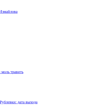
 Измайлова
 моль травить
Рублевки: дата выхода