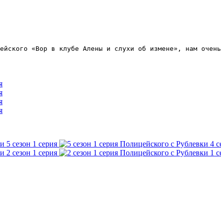
ейского «
Вор в клубе Алены и слухи об измене
», нам очень
я
я
я
я
5 сезон 1 серия
4 с
2 сезон 1 серия
1 с