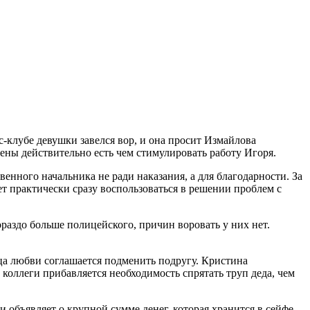
-клубе девушки завелся вор, и она просит Измайлова
ены действительно есть чем стимулировать работу Игоря.
енного начальника не ради наказания, а для благодарности. За
 практически сразу воспользоваться в решении проблем с
раздо больше полицейского, причин воровать у них нет.
ца любви соглашается подменить подругу. Кристина
 коллеги прибавляется необходимость спрятать труп деда, чем
 объявляет о крупной сумме денег, которая хранится в сейфе.