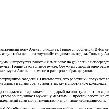
инственный вор» Алена приходит к Грише с проблемой. В фитнес
хичу, чтобы дело вел «лучший» следователь отдела. Только у Ал
умы интересуется работой Измайлова: на удивление непосредств
учает Грише двуствольное ружье. Оружием старший опер решает
вить мужа Алены на измене и расстроить брак девушки.
сотрудников заведения. Оказывается, что работники получают го
на живца и планирует устроить засаду в спортивном комплексе.
д попадается с тараканами, но щедрый на оплату, и элитная жри
 а утром обнаруживает мужчину мертвым. К простой работенке от
й идеальный план могут вмешаться неприятные неожиданности.
б. Хозяйка заведения тем временем собирает всех сотрудников и