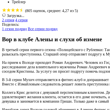
Трейлер
(
805
оценок, среднее:
4,27
из 5)
Загрузка...
2 серия
4 серия
Поделись:
1 сезон подряд
Все серии подряд
Вор в клубе Алены и слухи об измене
В третьей серии первого сезона «Полицейского с Рублевки: Та
разыскать преступника. Старший опер отправляет подругу к Му
На прием к Володе приходит Роман Андреевич. Человек из Госд
расследование дела влиятельного мужчины Роман Андреевич вр
соседом Кристины. За услугу он просит подругу помочь подло
В 3-й серии Мухич отправляется в фитнес-клуб и допрашивает 
Вместе с Измайловым следователь решает ловить преступника 
Коллега Крис делится с девушкой перспективным клиентом. Де
удовлетворяет желания клиента, остается в его доме ночевать,
девушка и занимается в компании Гриши. Только даже в самы
Измайлов дарит Володе годовой абонемент в Аленин фитнес-клу